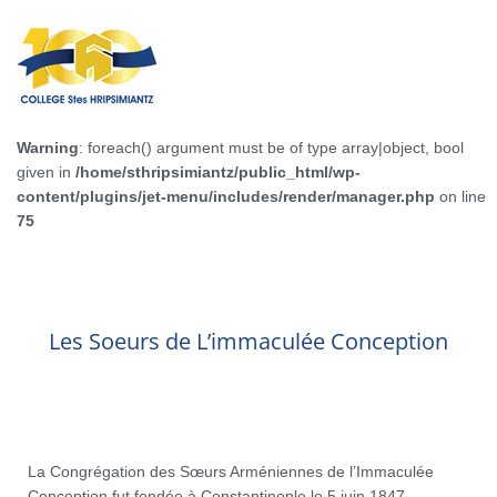
Warning
: foreach() argument must be of type array|object, bool
given in
/home/sthripsimiantz/public_html/wp-
content/plugins/jet-menu/includes/render/manager.php
on line
75
Les Soeurs de L’immaculée Conception
La Congrégation des Sœurs Arméniennes de l’Immaculée
Conception fut fondée à Constantinople le 5 juin 1847.