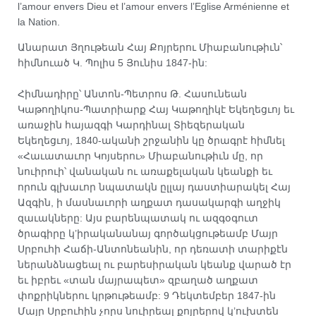
l’amour envers Dieu et l’amour envers l’Eglise Arménienne et
la Nation.
Անարատ Յղութեան Հայ Քոյրերու Միաբանութիւն՝
հիմնուած Կ. Պոլիս 5 Յունիս 1847-ին:
Հիմնադիրը՝ Անտոն-Պետրոս Թ. Հասունեան
Կաթողիկոս-Պատրիարք Հայ Կաթողիկէ Եկեղեցւոյ եւ
առաջին հայազգի Կարդինալ Տիեզերական
Եկեղեցւոյ, 1840-ականի շրջանին կը ծրագրէ հիմնել
«Հաւատաւոր Կոյսերու» Միաբանութիւն մը, որ
նուիրուի՝ վանական ու առաքելական կեանքի եւ
որուն գլխաւոր նպատակն ըլլայ դաստիարակել Հայ
Ազգին, ի մասնաւորի աղքատ դասակարգի աղջիկ
զաւակները: Այս բարենպատակ ու ազգօգուտ
ծրագիրը կ’իրականանայ գործակցութեամբ Մայր
Սրբուհի Հաճի-Անտոնեանին, որ դեռատի տարիքէն
ներանձնացեալ ու բարեսիրական կեանք վարած էր
եւ իբրեւ «տան մայրապետ» զբաղած աղքատ
փոքրիկներու կրթութեամբ: 9 Դեկտեմբեր 1847-ին
Մայր Սրբուհին չորս նուիրեալ քոյրերով կ’ուխտեն