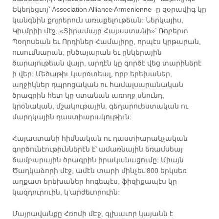
Եկեղեցւոյ՝ Association Alliance Armenienne -ը զօրավիգ կը
կանգնին քոյրերուն առաքելութեան: Ներկայիս,
Կիւմրիի մէջ, «Տիրամայր Հայաստանի»՝ Ռոբերտ
Պօղոսեան եւ Որդիներ Համալիրը, որպէս կրթարան,
ուսումնարան, ընծայարան եւ ընկերային
ծարայութեան վայր, արդէն կը գործէ վեց տարիներէ
ի վեր: Մեծաթիւ կարօտեալ, որբ երեխաներ,
աղջիկներ դպրոցական ու համալսարանական
ծրագրին հետ կը ստանան առողջ սնունդ,
կրօնական, մշակութային, գեղարուեստական ու
մարդկային դաստիարակութիւն:
Հայաստանի հիմնական ու դաստիարակչական
գործունէութիւններէն է՝ ամառնային եռամսեայ
ճամբարային ծրագրին իրականացումը: Միայն
Ծաղկաձորի մէջ, ամէն տարի մինչեւ 800 երկսեռ
աղքատ երեխաներ հոգեպէս, ֆիզիքապէս կը
կազդուրուին, կ’արժեւորուին:
Մայրավանքը Հռոմի մԷջ, գլխաւոր կայանն է