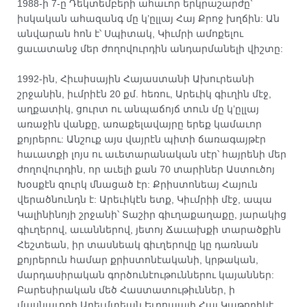
1988-ի 7-ը Դեկտեմբերի ահաւոր երկրաշարժը՝
իսկական ահազանգ մը կ’ըլլայ Հայ Քրոջ խղճին: Ան
անվարան հոն է՝ Սպիտակ, Կիւմրի ամոքելու
ցաւատանջ մեր ժողովուրդին անդարմանելի վիշտը:
1992-ին, Հիւսիսային Հայաստանի Ախուրեանի
շրջանին, իւմրիէն 20 քմ. հեռու, Արեւիկ գիւղին մէջ,
աղքատիկ, ցուրտ ու անպաճոյճ տուն մը կ’ըլլայ
առաջին վանքը, առաքելավայրը երեք կամաւոր
քոյրերու: Անշուք այս վայրէն պիտի ճառագայթէր
հաւատքի լոյս ու աւետարանական սէր՝ հայրենի մեր
ժողովուրդին, որ աւելի քան 70 տարիներ Աստուծոյ
Խօսքէն զուրկ մնացած էր: Քրիստոնեայ Հայուն
վերածնունդն է: Արեւիկէն ետք, Կիւմրիի մէջ, ապա
Կալինինոյի շրջանի՝ Տաշիր գիւղաքաղաքը, յարակից
գիւղերով, աւաններով, յետոյ Ճաւախքի տարածքին
Հեշտեան, իր տասնեակ գիւղերովը կը դառնան
քոյրերուն համար քրիստոնէականի, կրթական,
մարդասիրական գործունէութուններու կայաններ:
Բարեսիրական մեծ Հաստատութիւններ, ի
մասնաւորի Արեւմտեան Եւրոպայի Հայ Կաթողիկէ