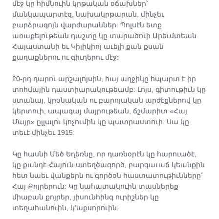
մէջ կը հիմնուին կրթական օճախներ՝
մանկապարտէզ, նախակրթարան, մինչեւ
բարձրագոյն վարժարաններ: Պոլսէն ետք
առաքելութեան դաշտը կը տարածուի Արեւմտեան
Հայաստանի եւ Կիլիկիոյ աւելի քան քսան
քաղաքներու ու գիւղերու մէջ:
20-րդ դարու արշալոյսին, հայ աղջիկը հպարտ է իր
տոհմային դաստիարակութեամբ: Լոյս, գիտութիւն կը
ստանայ, կրօնական ու բարոյական արժէքներով կը
կերտուի, ապագայ մայրութեան, ճշմարիտ «Հայ
Մայր» ըլլալու կոչումին կը պատրաստուի: Սա կը
տեւէ մինչեւ 1915:
Կը հասնի Մեծ Եղեռնը, որ դառնօրէն կը հարուածէ,
կը քանդէ Հայուն ստեղծագործ, բարգաւաճ կեանքին
հետ նաեւ վանքերն ու գործօն հաստատութիւնները՝
Հայ Քոյրերուն: Կը նահատակուին տասներեք
միաբան քոյրեր, յիսունհինգ ուրիշներ կը
տեղահանուին, կ’աքսորուին: