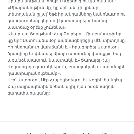
Միաբանութեան, որպէս ուղեցոյց ու պահապան:
«Միաբանութիւն մը, կը գրէ ան, չի կրնար
տեւողական ըլլալ՝ եթէ իր անդամները կանոնաւոր ու
կարգաւորեալ կերպով կառավարելու համար
պատճաշ օրէնք չունենայ»:
Անարատ Յղութեան Հայ Քոյրերու Միաբանութիւնը
կը կրէ Աստուածամօր ամենագեղեցիկ մէկ տիտղոսը:
Իր ընդհանուր վախճանն է. «Իրագործել Աստուծոյ
ծրագիրը եւ փնտռել միայն աստուծոյ փառքը»: Իսկ
առանձնայատուկ նպատակն է.«Ծառայել Հայ
Ժողովուրդի զաւակներուն, բարոյական ու տոհմային
դաստիարակութեամբ»:
Սէր՝ Աստուծոյ, Սէր Հայ Եկեղեցւոյ եւ Ազգին հանդէպ՝
Հայ մայրապետին եռեակ մղիչ ոյժն ու գերագոյն
գաղափարականը: