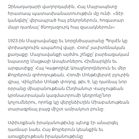
Զինադադարի վաղորդայնին, Հայ Մայրապետը
հրատապ պատասխանատուութիւն մը ունի. «Տէր
կանգնիլ՝ վերապրած հայ բեկորներուն, հոգատար
մայր դառնալ՝ ծնողազուրկ հայ զաւակներուն»:
1923-ին Մայրավանքը եւ նորընծայարանը Պոլսէն կը
փոխադրուին ապահով վայր, Հռոմ՝ յաւիտենական
քաղաքը: Մայրավանքի այժմու շէնքը՝ բարեացակամ
նպաստը Մալթայի Ասպետներու Հիմնարկին եւ
արգասիքը՝ Հայ Կաթողիկէ Առաջնորդներուն եւ մեր
Քոյրերուն զոհողութեան, Հռոմի Մոնթէվերտէ բլուրին
վրայ, Վինչէնձօ Մոնթի փողոց, թիւ 9, կը դառնայ նոր
օրրանը միաբանութեան Ընդհանուր Վարչութեան
կրօնաւորական կազմաւորումի կեդրոնը՝նոր
կոչումներու, որոնք կը վերընձիւղեն Միաբանութեան
տարագրեալ բայց միշտ ամրակուռ բունը:
Սփիւռքեան իրականութիւնը պէտք էր անարգել
դառնար նաեւ Հայ Քոյրերուն կեանքին եւ
առաքելութեան իրականութիւնը: