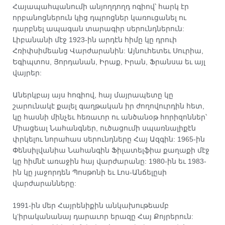
Հայապահպանումի անյողդողդ ոգիով՝ հարկ էր
որբանոցներուն կից դպրոցներ կառուցանել ու
դարբնել ապագան տարագիր սերունդներուն:
Լիբանանի մէջ 1923-ին արդէն հիմը կը դրուի
Հռիփսիմեանց Վարժարանին: Այնուհետեւ Սուրիա,
Եգիպտոս, Յորդանան, Իրաք, Իրան, Ֆրանսա եւ այլ
վայրեր:
Աներկբայ այս հոգիով, հայ մայրապետը կը
շարունակէ քալել գաղթական իր ժողովուրդին հետ,
կը հասնի մինչեւ հեռաւոր ու անծանօթ հորիզոններ՝
Միացեալ Նահանգներ, ուծացումի սպառնալիքէն
փրկելու նորահաս սերունդները Հայ Ազգին: 1965-ին
Փենսիլվանիա Նահանգին Ֆիլատելֆիա քաղաքի մէջ
կը հիմնէ առաջին հայ վարժարանը: 1980-ին եւ 1983-
ին կը յաջորդեն Պոսթոնի եւ Լոս-Անճելըսի
վարժարանները:
1991-ին մեր Հայրենիքին անկախութեամբ
կ’իրականանայ դարաւոր երազը Հայ Քոյրերուն: