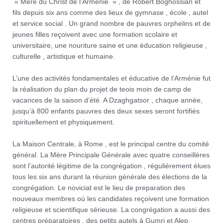
» Mère du Christ de l’Arménie » , de Robert Boghossian et
fils depuis six ans comme des lieux de gymnase , école , autel
et service social . Un grand nombre de pauvres orphelins et de
jeunes filles reçoivent avec une formation scolaire et
universitaire, une nouriture saine et une éducation religieuse ,
culturelle , artistique et humaine.
L’une des activités fondamentales et éducative de l’Arménie fut
la réalisation du plan du projet de teois moin de camp de
vacances de la saison d’été. A Dzaghgatsor , chaque année,
jusqu’à 800 enfants pauvres des deux sexes seront fortifiés
spirituellement et physiquement.
La Maison Centrale, à Rome , est le principal centre du comité
général. La Mère Principale Générale avec quatre conseillères
sont l’autorité légitime de la congrégation , régulièrement élues
tous les six ans durant la réunion générale des élections de la
congrégation. Le noviciat est le lieu de preparation des
nouveaux membres où les candidates reçoivent une formation
religieuse et scientifique sérieuse. La congrégation a aussi des
centres préparatoires , des petits autels à Gumri et Alep.