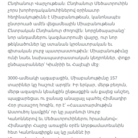
Ընդհանուր Վարչութեան: Ընդհանուր Մեծաւորուհին
չորս խորհրդականուհիներով օրինաւոր
հեղինակութիւնն է Միաբանութեան, կանոնապէս
ընտրուած ամէն վեցամեային Միաբանութեան
Ընտրական Ընդհանուր Ժողովէն: նորընծայարանը՝
նոր անդամներու կազմաւորումի վայրը, ուր նոր
թեկնածուներ կը ստանան կրօնաւորական եւ
գիտական լուրջ պատրաստութիւն: Միաբանութիւնը
ունի նաեւ նախապատրաստական կեդրոններ, փոքր
ընծայարաններ՝ Կիւմրիի եւ Հալէպի մէջ:
3000-ամեակի այգաբացին, Միաբանութիւնը 157
տարիներ կը հաշուէ արդէն: Իր երկար, մերթ բեղուն,
մերթ ազազուն կեանքին ընթացքին ան քալեց անշեղ,
պայքարեցաւ ու ջանաց անայլայլ պահել Հիմնադիր
Հօր լուսաշող հոգին, որ է՝ «Հաւատարմութիւն
Աստուծոյ կամքին՝ որ կը յայտնուի Սուրբ
Կանոններով եւ Մեծաւորուհիներու հրամանով»:
Հիմնադիր Հայրը առաջին օրէն Աղօթամատեանին
հետ Կանոնագիրքն ալ կը յանձնէ իր