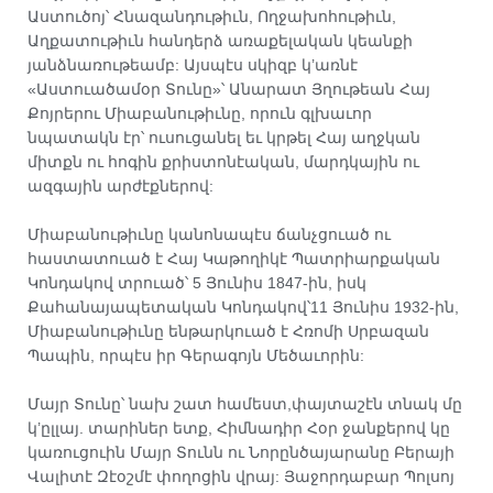
Աստուծոյ՝ Հնազանդութիւն, Ողջախոհութիւն,
Աղքատութիւն հանդերձ առաքելական կեանքի
յանձնառութեամբ: Այսպէս սկիզբ կ’առնէ
«Աստուածամօր Տունը»՝ Անարատ Յղութեան Հայ
Քոյրերու Միաբանութիւնը, որուն գլխաւոր
նպատակն էր՝ ուսուցանել եւ կրթել Հայ աղջկան
միտքն ու հոգին քրիստոնէական, մարդկային ու
ազգային արժէքներով:
Միաբանութիւնը կանոնապէս ճանչցուած ու
հաստատուած է Հայ Կաթողիկէ Պատրիարքական
Կոնդակով տրուած՝ 5 Յունիս 1847-ին, իսկ
Քահանայապետական Կոնդակով՝11 Յունիս 1932-ին,
Միաբանութիւնը ենթարկուած է Հռոմի Սրբազան
Պապին, որպէս իր Գերագոյն Մեծաւորին:
Մայր Տունը՝ նախ շատ համեստ,փայտաշէն տնակ մը
կ’ըլլայ. տարիներ ետք, Հիմնադիր Հօր ջանքերով կը
կառուցուին Մայր Տունն ու Նորընծայարանը Բերայի
Վալիտէ Զէօշմէ փողոցին վրայ: Յաջորդաբար Պոլսոյ