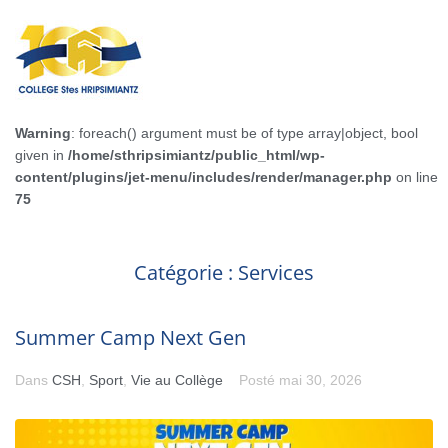
Warning
: foreach() argument must be of type array|object, bool
given in
/home/sthripsimiantz/public_html/wp-
content/plugins/jet-menu/includes/render/manager.php
on line
75
Catégorie :
Services
Summer Camp Next Gen
Dans
CSH
,
Sport
,
Vie au Collège
Posté
mai 30, 2026