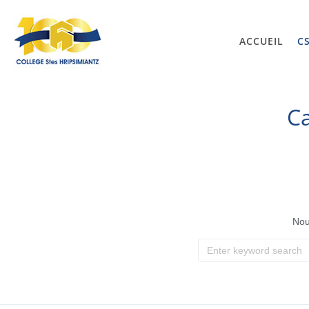
ACCUEIL
C
Ca
Nou