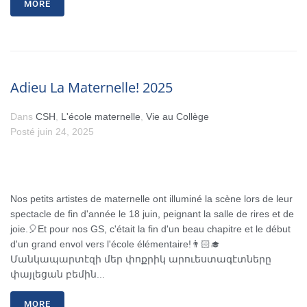
MORE
Adieu La Maternelle! 2025
Dans
CSH
,
L'école maternelle
,
Vie au Collège
Posté
juin 24, 2025
Nos petits artistes de maternelle ont illuminé la scène lors de leur
spectacle de fin d'année le 18 juin, peignant la salle de rires et de
joie.🎈Et pour nos GS, c'était la fin d'un beau chapitre et le début
d'un grand envol vers l'école élémentaire!👨🏻‍🎓
Մանկապարտէզի մեր փոքրիկ արուեստագէտները
փայլեցան բեմին...
MORE