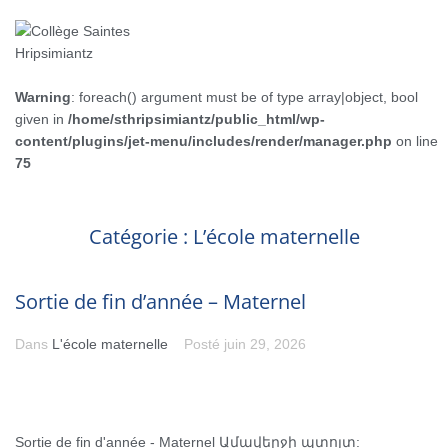
Warning
: foreach() argument must be of type array|object, bool
given in
/home/sthripsimiantz/public_html/wp-
content/plugins/jet-menu/includes/render/manager.php
on line
75
Catégorie :
L’école maternelle
Sortie de fin d’année – Maternel
Dans
L'école maternelle
Posté
juin 29, 2026
Sortie de fin d'année - Maternel Ամավերջի պտոյտ: