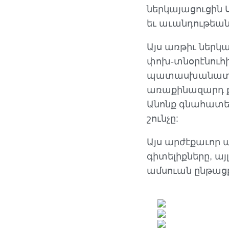
ներկայացուցին 
եւ աւանդութեան
Այս առթիւ ներկ
փոխ-տնօրէնուհի
պատասխանատու՝
առաքինազարդ քո
Անոնք գնահատե
շունչը:
Այս արժէքաւոր 
գիտելիքները, ա
ամսուան ընթաց