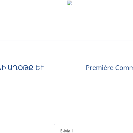
Ի ԱՂՕԹՔ ԵՒ
Première Com