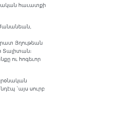
ոնէական հաւատքի
 Մանանեան,
արատ Յղութեան
յր Տալիտան։
ը ու հոգեւոր
 կրօնական
նդէպ `այս սուրբ