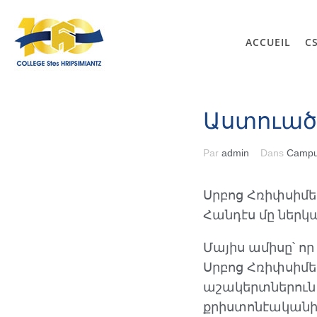
ACCUEIL
C
Աստուած
Par
admin
Dans
Camp
Սրբոց Հռիփսիմ
Հանդէս մը ներկ
Մայիս ամիսը՝ որ
Սրբոց Հռիփսիմե
աշակերտներուն 
քրիստոնէականի