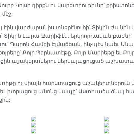
Սուրբ Կոյսի դիրքն ու կարեւորութիւնը՝ քրիստ
 մէջ։
այ էին վարժարանիս տնօրէնուհի՝ Տիկին Ժանին
՝ Տիկին Լարա Զարիֆէն, երկրորդական բաժնի
 Պարոն Համբի Էլմաճեան, ինչպէս նաեւ Ան
յրերը՝ Քոյր Պերնատէթը, Քոյր Մարիեթը եւ Քո
ցին աշակերտներու ներկայացուցած աշխատանք
առիթը ոչ միայն հարստացուց աշակերտներուն
յլեւ խորացուց անոնց կապը՝ Աստուածածնայ հա
քին։