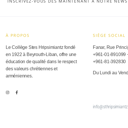
INSCRIVEZ-VOUS DÈS MAINTENANT À NOTRE NEWS
À PROPOS
SIÈGE SOCIAL​
Le Collège Stes Hripsimiantz fondé
Fanar, Rue Princip
en 1922 à Beyrouth-Liban, offre une
+961-01-891099
éducation de qualité dans le respect
+
961-81-392830
des valeurs chrétiennes et
Du Lundi au Vend
arméniennes.
info@sthripsimiantz