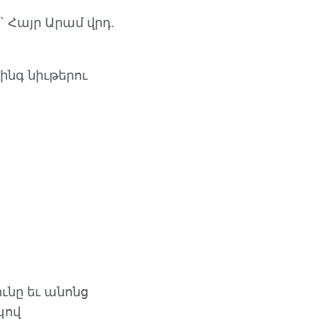
 Հայր Արամ վրդ.
նգ նիւթերու
ւնը եւ անոնց
պով