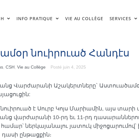
SH
INFO PRATIQUE
VIE AU COLLÈGE
SERVICES
ամօր նուիրուած Հանդէս
us
,
CSH
,
Vie au Collège
Posté
juin 4, 2025
եանց Վարժարանի Աշակերտները` Աստուածամօ
այացուցին:
 նուիրուած է Սուրբ Կոյս Մարիամին, այս տարի
անց վարժարանի 10-րդ եւ 11-րդ դասարաններո
համար՝ ներկայանալու յատուկ միջոցարումով՝ 
 դասի ընթացքին։