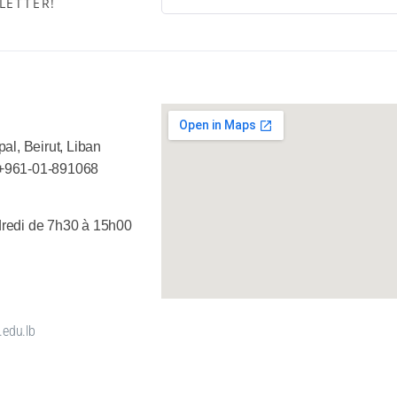
LETTER!
al, Beirut, Liban
+961-01-891068
redi de 7h30 à 15h00
.edu.lb