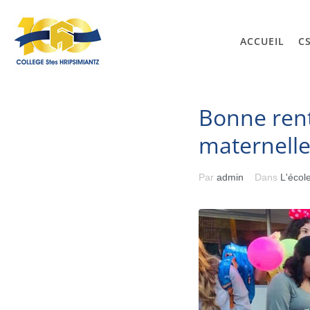
ACCUEIL
C
Bonne rent
maternell
Par
admin
Dans
L'écol