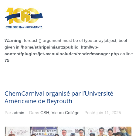
Warning
: foreach() argument must be of type array|object, bool
given in
/home/sthripsimiantz/public_html/wp-
content/plugins/jet-menu/includes/render/manager.php
on line
75
ChemCarnival organisé par l’Université
Américaine de Beyrouth
Par
admin
Dans
CSH
,
Vie au Collège
Posté
juin 11, 2025