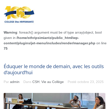
Warning
: foreach() argument must be of type array|object, bool
given in
/home/sthripsimiantz/public_html/wp-
content/plugins/jet-menu/includes/render/manager.php
on line
75
Éduquer le monde de demain, avec les outils
d’aujourd’hui
Par
admin
Dans
CSH
,
Vie au Collège
Posté
octobre 23, 2025