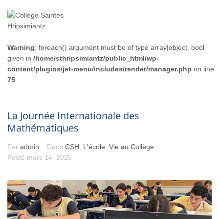
Warning
: foreach() argument must be of type array|object, bool
given in
/home/sthripsimiantz/public_html/wp-
content/plugins/jet-menu/includes/render/manager.php
on line
75
La Journée Internationale des
Mathématiques
Par
admin
Dans
CSH
,
L'école
,
Vie au Collège
Posté
mars 14, 2025