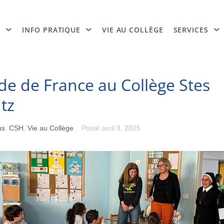
H
INFO PRATIQUE
VIE AU COLLÈGE
SERVICES
e de France au Collège Stes
tz
us
,
CSH
,
Vie au Collège
Posté
avril 3, 2025