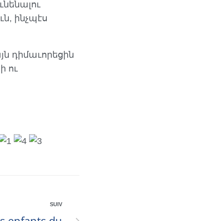
ւնենալու
ն, ինչպէս
յն դիմաւորեցին
ի ու
SUIV
s enfants du