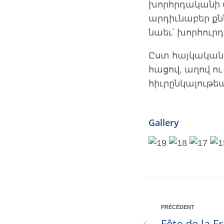
խորհրդականի տ
արդիւնաբեր քն
նաեւ՝ խորհուր
Ըստ հայկական 
հացով, աղով ու
հիւրընկալութե
Gallery
PRÉCÉDENT
Fête de la 