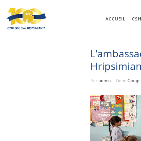
ACCUEIL
CS
L’ambassad
Hripsimian
Par
admin
Dans
Camp