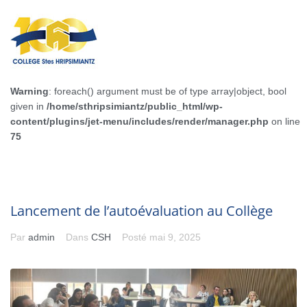
Warning
: foreach() argument must be of type array|object, bool
given in
/home/sthripsimiantz/public_html/wp-
content/plugins/jet-menu/includes/render/manager.php
on line
75
Lancement de l’autoévaluation au Collège
Par
admin
Dans
CSH
Posté
mai 9, 2025