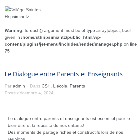
Warning
: foreach() argument must be of type array|object, bool
given in
/home/sthripsimiantz/public_html/wp-
content/plugins/jet-menu/includes/render/manager.php
on line
75
Le Dialogue entre Parents et Enseignants
Par
admin
Dans
CSH
,
L'école
,
Parents
Posté
décembre 4, 2024
Le dialogue entre parents et enseignants est essentiel pour le
bien-être et la réussite de nos enfants!
Des moments de partage riches et constructifs lors de nos
réunions.