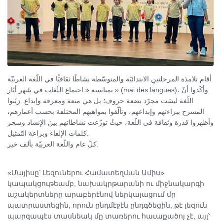
أقام تلامذة المرحلتينِ الابتدائيّة والمتوسّطة نشاطًا ثقافيًّا في اللّغة العربيّة
بمناسبة « اجتماع اللّغات في شهر أيّار » (mai des langues)، وأكّدوا أنّ
اللّغة ليسَت مجرّد بضعة حروف؛ بل هي متعة ومعرفة وإبداع. زيّنوا
المسرح ببراءتهم وإبداعهم، وتألّقوا بمواهبهم المختلفة بحسب أعمارهم،
وأظهروا قدرة وثقافة في اللّغة، حيثُ توزّعت نشاطاتهم بينَ الإنشاد وسحر
كلمات الإلقاء وبراعة التّمثيل.
كلّ عام واللّغة العربيّة بألف خير.
«Մայիսը՝ Լեզուներու Համատեղման Ամիս»
կապակցութեամբ, նախակրթարանի ու միջնակարգի
աշակերտները արաբերէնով ներկայացում մը
պատրաստեցին, որուն ընդմէջէն ընդգծեցին, թէ լեզուն
պարզապէս տասնեակ մը տառերու հաւաքածոյ չէ, այլ՝