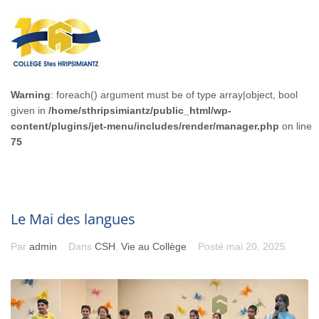
Warning
: foreach() argument must be of type array|object, bool
given in
/home/sthripsimiantz/public_html/wp-
content/plugins/jet-menu/includes/render/manager.php
on line
75
Le Mai des langues
Par
admin
Dans
CSH
,
Vie au Collège
Posté
mai 20, 2025