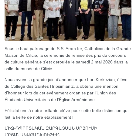
Sous le haut patronage de S.S. Aram Ier, Catholicos de la Grande
Maison de Cilicie, la cérémonie de remise des prix du concours
de culture générale s’est déroulée le samedi 2 mai 2026 dans la
salle du musée de Cilicie.
​Nous avons la grande joie d’annoncer que Lori Kerkezian, élève
du Collège des Saintes Hripsimiantz, a obtenu une mention
d’honneur lors de cet événement organisé par l’Union des
Étudiants Universitaires de l’Église Arménienne.
​Félicitations à notre brillante élève pour cette belle distinction qui
fait la fierté de notre établissement !
ՄԻՋ-ԴՊՐՈՑԱԿԱՆ ԶԱՐԳԱՑՄԱՆ ՄՐՑՈՒՄԻ
ՄՐՑԱՆԱԿԱԲԱՇԽՈՒԹԻՒՆ