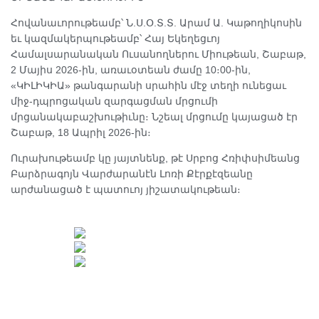
Հովանաւորութեամբ՝ Ն.Ս.Օ.Տ.Տ. Արամ Ա. Կաթողիկոսին
եւ կազմակերպութեամբ՝ Հայ Եկեղեցւոյ
Համալսարանական Ուսանողներու Միութեան, Շաբաթ,
2 Մայիս 2026-ին, առաւօտեան ժամը 10։00-ին,
«ԿԻԼԻԿԻԱ» թանգարանի սրահին մէջ տեղի ունեցաւ
միջ-դպրոցական զարգացման մրցումի
մրցանակաբաշխութիւնը։ Նշեալ մրցումը կայացած էր
Շաբաթ, 18 Ապրիլ 2026-ին։
Ուրախութեամբ կը յայտնենք, թէ Սրբոց Հռիփսիմեանց
Բարձրագոյն Վարժարանէն Լոռի Քէրքէզեանը
արժանացած է պատուոյ յիշատակութեան։