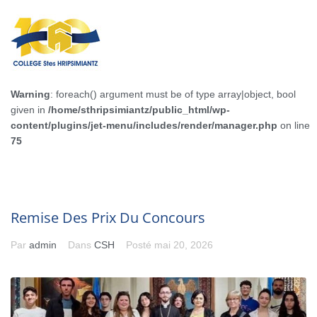
Warning
: foreach() argument must be of type array|object, bool
given in
/home/sthripsimiantz/public_html/wp-
content/plugins/jet-menu/includes/render/manager.php
on line
75
Remise Des Prix Du Concours
Par
admin
Dans
CSH
Posté
mai 20, 2026