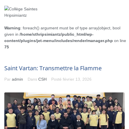
Warning
: foreach() argument must be of type array|object, bool
given in
/home/sthripsimiantz/public_html/wp-
content/plugins/jet-menu/includes/render/manager.php
on line
75
Saint Vartan: Transmettre la Flamme
Par
admin
Dans
CSH
Posté
février 13, 2026