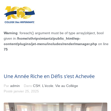
Warning
: foreach() argument must be of type array|object, bool
given in
/home/sthripsimiantz/public_html/wp-
content/plugins/jet-menu/includes/render/manager.php
on line
75
Une Année Riche en Défis s’est Achevée
Par
admin
Dans
CSH
,
L'école
,
Vie au Collège
Posté
janvier 25, 2025