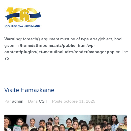
Warning
: foreach() argument must be of type array|object, bool
given in
/home/sthripsimiantz/public_html/wp-
content/plugins/jet-menu/includes/render/manager.php
on line
75
Visite Hamazkaïne
Par
admin
Dans
CSH
Posté
octobre 31, 2025