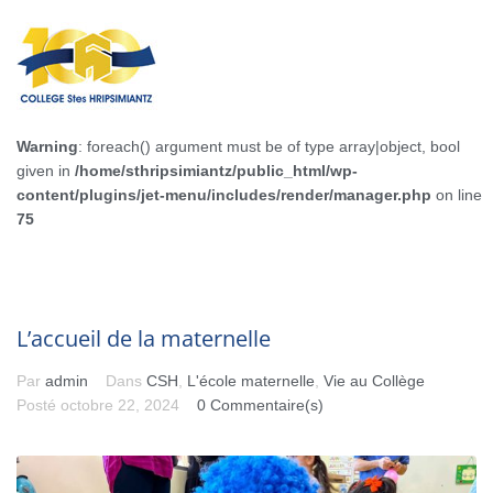
Warning
: foreach() argument must be of type array|object, bool
given in
/home/sthripsimiantz/public_html/wp-
content/plugins/jet-menu/includes/render/manager.php
on line
75
L’accueil de la maternelle
Par
admin
Dans
CSH
,
L'école maternelle
,
Vie au Collège
Posté
octobre 22, 2024
0 Commentaire(s)