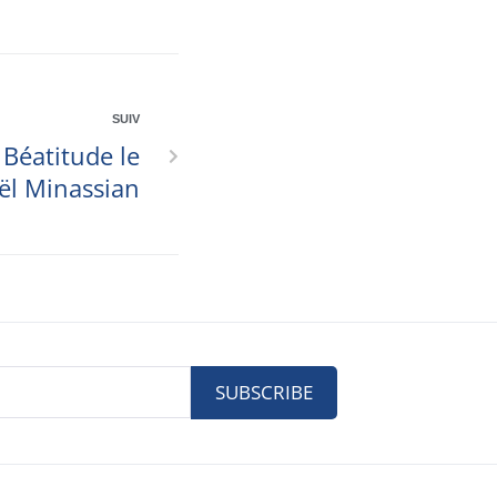
SUIV
a Béatitude le
ël Minassian
SUBSCRIBE