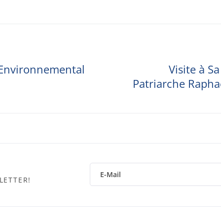
 Environnemental
Visite à S
Patriarche Rapha
LETTER!