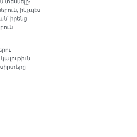
 տեսնելը։
երուն, ինչպէս
ն՝ իրենց
րուն
երու
կալութիւն
 սիրտերը