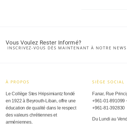
Vous Voulez Rester Informé?
INSCRIVEZ-VOUS DÈS MAINTENANT À NOTRE NEWS
À PROPOS
SIÈGE SOCIAL​
Le Collège Stes Hripsimiantz fondé
Fanar, Rue Princip
en 1922 à Beyrouth-Liban, offre une
+961-01-891099
éducation de qualité dans le respect
+
961-81-392830
des valeurs chrétiennes et
Du Lundi au Vend
arméniennes.