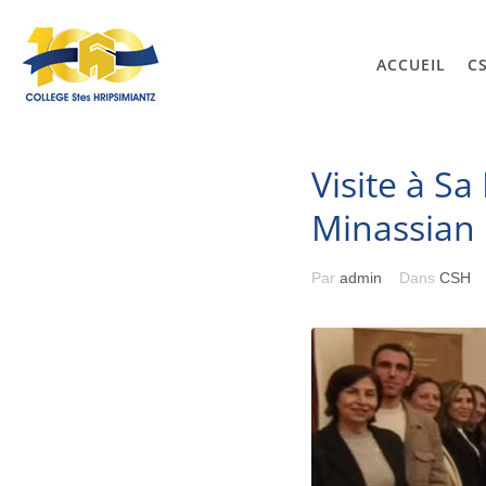
ACCUEIL
C
Visite à Sa
Minassian
Par
admin
Dans
CSH