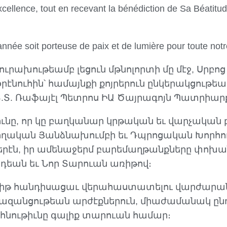
excellence, tout en recevant la bénédiction de Sa Béatitu
nnée soit porteuse de paix et de lumière pour toute notr
ուրախութեամբ լեցուն մթնոլորտի մը մէջ, Սրբ
էնուհին՝ համայնքի քոյրերուն ընկերակցութեամ
.Տ.Տ. Ռաֆայէլ Պետրոս ԻԱ Ծայրագոյն Պատրիար
նը, որ կը բաղկանար կրթական եւ վարչական 
նողական Յանձնախումբի եւ Դպրոցական Խորհո
երէն, իր ամենաջերմ բարեմաղթանքները փոխա
նդեան եւ Նոր Տարուան առիթով։
իթ հանդիսացաւ վերահաստատելու վարժարանի
ազանցութեան արժէքներուն, միաժամանակ ընդ
հնութիւնը գալիք տարուան համար։