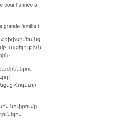
de pour l’année à
e grande famille !
ոց Հռիփսիմեանց
բ, այցելութիւն
քին։
բաժիններու
ւրդի
նցեց Հոգեւոր
ն նուիրումը
ունելով