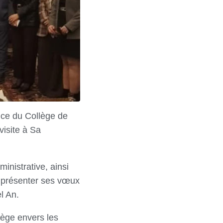
rice du Collège de
isite à Sa
nistrative, ainsi
à présenter ses vœux
l An.
lège envers les